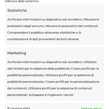
inferiore dello schermo.
Statistiche
Archiviare informazioni su dispositivo e/o accedervi, Misurare le
prestazioni degli annunci, Misurare le prestazioni dei contenuti,
Comprendere il pubblico attraverso statistiche o la
combinazione di dati provenienti da fonti diverse.
Le onde d’urto come trattamento per la
disfunzione erettile
Marketing
Archiviare informazioni su dispositivo e/o accedervi, Utilizzare
Articoli recenti
dati limitati per la selezione della pubblicità, Creare profili per la
Terapie Mini-Invasive
pubblicità personalizzata, Utilizzare profili per la selezione di
Calcolosi urinaria: sintomi, cause e
pubblicità personalizzata, Creare profili per la personalizzazione
prevenzione per i pazienti a basso rischio
dei contenuti, Utilizzare profili per la selezione di contenuti
Tecnica Rezum prostata: come trattare
personalizzati, Sviluppare e migliorare i servizi.
efficacemente l’iperplasia prostatica
benigna con il vapore acqueo
Funzionalità
Sempre attivo