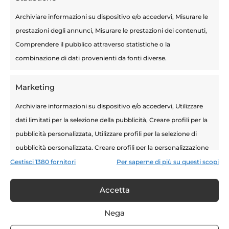
Archiviare informazioni su dispositivo e/o accedervi, Misurare le
Articoli recenti
prestazioni degli annunci, Misurare le prestazioni dei contenuti,
Terapie Mini-Invasive
Comprendere il pubblico attraverso statistiche o la
Calcolosi urinaria: sintomi, cause e
combinazione di dati provenienti da fonti diverse.
prevenzione per i pazienti a basso rischio
Marketing
Tecnica Rezum prostata: come trattare
efficacemente l’iperplasia prostatica
Archiviare informazioni su dispositivo e/o accedervi, Utilizzare
benigna con il vapore acqueo
dati limitati per la selezione della pubblicità, Creare profili per la
pubblicità personalizzata, Utilizzare profili per la selezione di
Salute della prostata: 10 consigli per
pubblicità personalizzata, Creare profili per la personalizzazione
preservare il benessere dell’uomo
dei contenuti, Utilizzare profili per la selezione di contenuti
Gestisci 1380 fornitori
Per saperne di più su questi scopi
Biopsia prostata fusion: il tumore della
personalizzati, Sviluppare e migliorare i servizi.
prostata nel mirino della tecnologia
Accetta
Funzionalità
Sempre attivo
Nega
Abbinare e combinare dati provenienti da altre