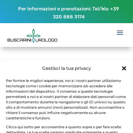
Per Informazioni e prenotazioni: Tel/Wa:
+39
320 888 3174
tecnica rezum prostata
Gestisci la tua privacy
da
romaurologia
|
Feb 14, 2022
|
0 commenti
Per fornire le migliori esperienze, noi e i nostri partner utilizziamo
tecnologie come i cookie per memorizzare e/o accedere alle
informazioni del dispositivo. Il consenso a queste tecnologie
permetterà a noi e ai nostri partner di elaborare dati personali come
il comportamento durante la navigazione o gli ID univoci su questo
sito e di mostrare annunci (non) personalizzati. Non acconsentire o
ritirare il consenso può influire negativamente su alcune
caratteristiche e funzioni.
Clicca qui sotto per acconsentire a quanto sopra o per fare scelte
dettagliate. Le tue scelte saranno applicate solamente a questo