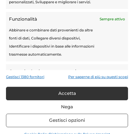
personalizzati, Sviluppare e migliorare i servizi.
Devi essere
connesso
per inviare un
commento.
Funzionalità
Sempre attivo
Articoli recenti
Abbinare e combinare dati provenienti da altre
fonti di dati, Collegare diversi dispositivi,
Terapie Mini-Invasive
Identificare i dispositivi in base alle informazioni
Calcolosi urinaria: sintomi, cause e
trasmesse automaticamente.
prevenzione per i pazienti a basso rischio
Tecnica Rezum prostata: come trattare
Garantire la sicurezza, prevenire e
efficacemente l’iperplasia prostatica
Gestisci 1380 fornitori
Per saperne di più su questi scopi
rilevare frodi, correggere errori,
benigna con il vapore acqueo
Erogare e presentare pubblicità e
Sempre attivo
Accetta
Salute della prostata: 10 consigli per
contenuto, Salvare e comunicare le
preservare il benessere dell’uomo
scelte sulla privacy.
Nega
Biopsia prostata fusion: il tumore della
Gestisci opzioni
prostata nel mirino della tecnologia